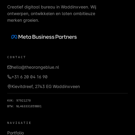
Creatief digitaal bureau in Waddinxveen. Wij
ontwerpen, ontwikkelen en laten ambitieuze
merken groeien.
CONTACT
hello@theorangeblue.nl
+31 6 20 04 16 90
Kievitdreef, 2743 EG Waddinxveen
KVK: 97921270
BTW: NL463331059B01
NAVIGATIE
Portfolio