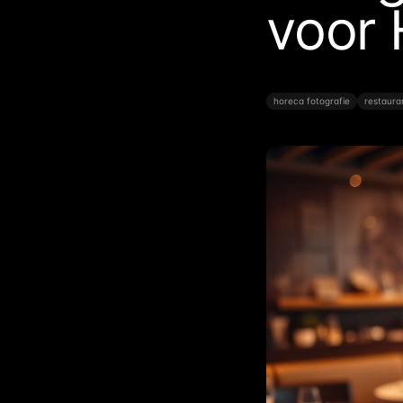
voor
horeca fotografie
restaura