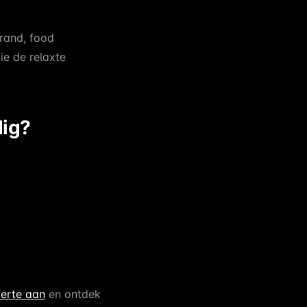
rand, food
die de relaxte
dig?
ferte aan
en ontdek