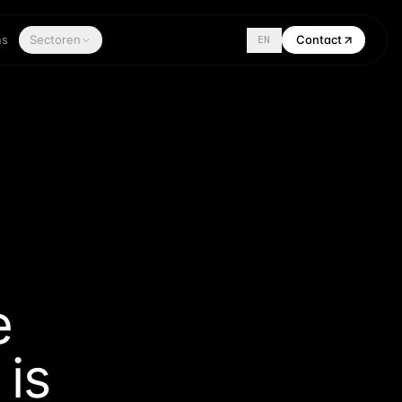
ns
Sectoren
Contact
EN
e
is