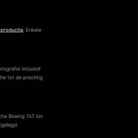
oproductie
. Enkele
ografie inclusief
ie tot de prachtig
che Boeing 747 tot
tgelegd.