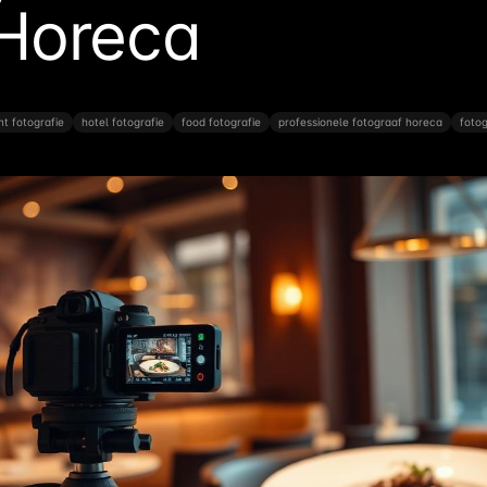
 Horeca
nt fotografie
hotel fotografie
food fotografie
professionele fotograaf horeca
foto