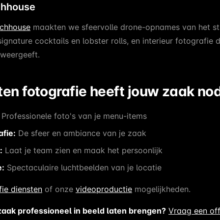
chhouse
achhouse
maakten we sfeervolle drone-opnames van het st
ignature cocktails en lobster rolls, en interieur fotografie 
 weergeeft.
en fotografie heeft jouw zaak no
Professionele foto's van je menu-items
afie:
De sfeer en ambiance van je zaak
:
Laat je team zien en maak het persoonlijk
e:
Spectaculaire luchtbeelden van je locatie
fie diensten
of onze
videoproductie
mogelijkheden.
zaak professioneel in beeld laten brengen?
Vraag een of