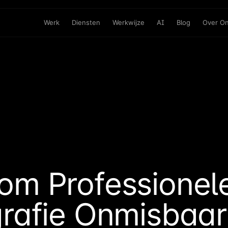
Werk
Diensten
Werkwijze
AI
Blog
Over O
om Professionel
rafie Onmisbaar 