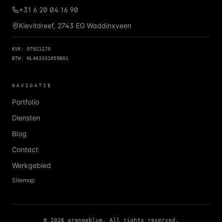
+31 6 20 04 16 90
Kievitdreef, 2743 EG Waddinxveen
KVK: 97921270
BTW: NL463331059B01
NAVIGATIE
Portfolio
Diensten
Blog
Contact
Werkgebied
Sitemap
© 2026 orangeblue. All rights reserved.