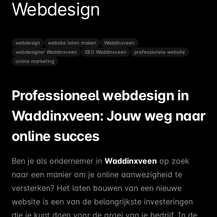
Webdesign
webdesign
website laten maken
Waddinxveen
webdesigner Waddinxveen
SEO Waddinxveen
professionele website
online marketing
Professioneel webdesign in
Waddinxveen: Jouw weg naar
online succes
Ben je als ondernemer in
Waddinxveen
op zoek
naar een manier om je online aanwezigheid te
versterken? Het laten bouwen van een nieuwe
website is een van de belangrijkste investeringen
die je kunt doen voor de groei van je bedrijf. In de