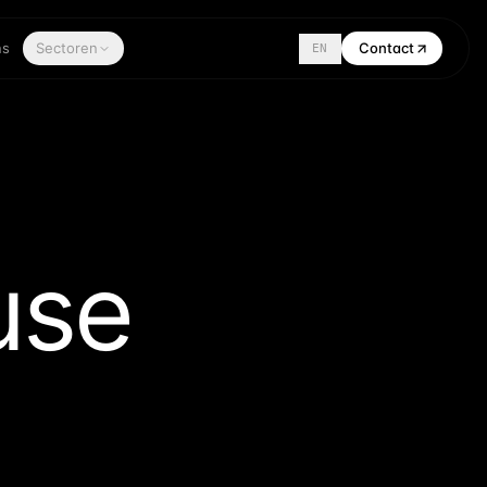
ns
Sectoren
Contact
EN
use