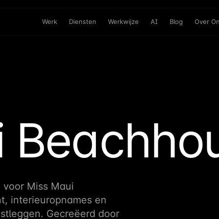
Werk
Diensten
Werkwijze
AI
Blog
Over O
i Beachho
e voor Miss Maui
t, interieuropnames en
vastleggen. Gecreëerd door